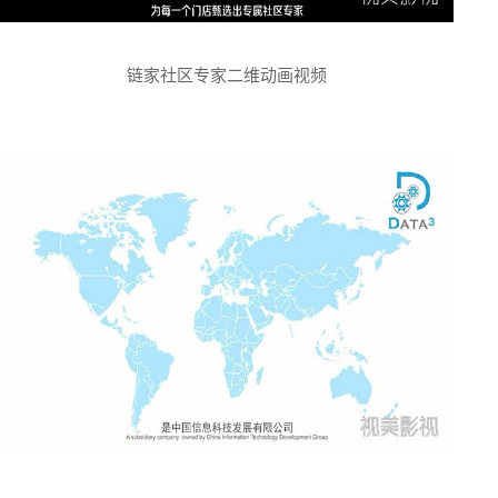
链家社区专家二维动画视频