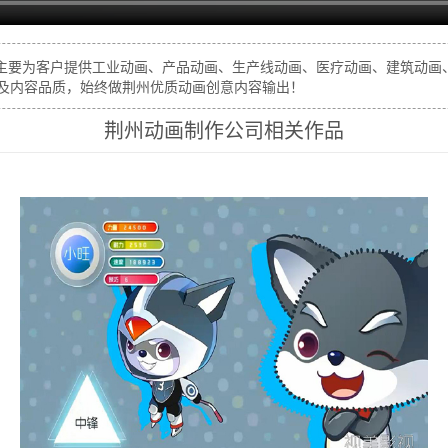
主要为客户提供工业动画、产品动画、生产线动画、医疗动画、建筑动画
意及内容品质，始终做荆州优质动画创意内容输出！
荆州动画制作公司相关作品